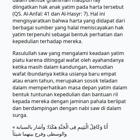
dalam bentuk ghanimah maupun fay’
diingatkan hak anak yatim pada harta tersebut
(QS. Al-Anfal: 41 dan Al-Hasyr: 7). Hal ini
mengisyaratkan bahwa harta yang didapat dari
berbagai sumber yang halal meniscayakan hak
yatim terpenuhi sebagai bentuk perhatian dan
kepedulian terhadap mereka.
Rasulullah saw yang mengalami keadaan yatim
piatu karena ditinggal wafat oleh ayahandanya
ketika masih dalam kandungan, kemudian
wafat ibundanya ketika usianya baru empat
atau enam tahun, merupakan sosok teladan
dalam memperhatikan masa depan yatim dalam
bentuk tuntunan kepedulian dan bantuan ril
kepada mereka dengan jaminan pahala berlipat
dan berdampingan dengan nabi saw di dalam
surga.
« أَنَا وَكَافِلُ الْيَتِيمِ فِى الْجَنَّةِ هكَذَا: وأشار بالسبابة
والوسطى وفرج بينهما شيئاً