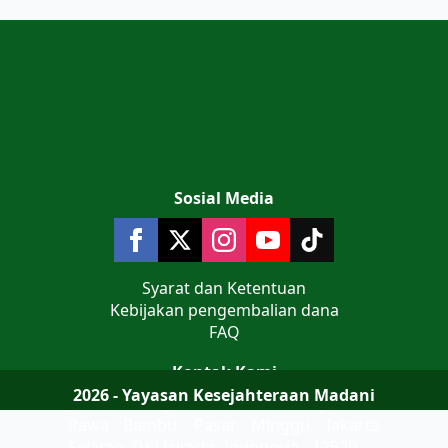
Sosial Media
Syarat dan Ketentuan
Kebijakan pengembalian dana
FAQ
Kontak Kami
2026 - Yayasan Kesejahteraan Madani
Jalan Teluk Jakarta No 9 Komplek AL
Rawa Bambu, Pasar Minggu, Jakarta
Selatan, DKI Jakarta, Indonesia - 12520