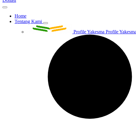
Donasi
Home
Tentang Kami
Profile Yakesma
Profile Yakesma