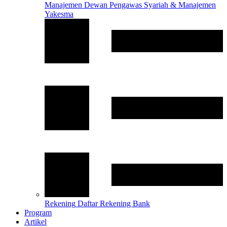
Manajemen
Dewan Pengawas Syariah & Manajemen
Yakesma
Rekening
Daftar Rekening Bank
Program
Artikel