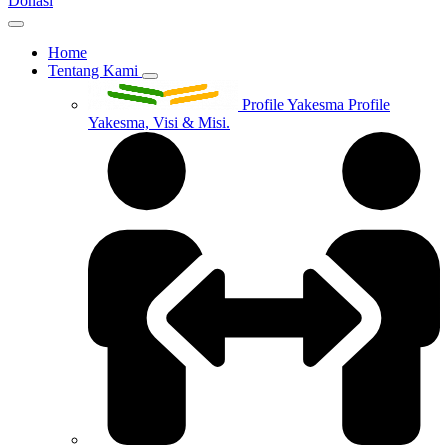
Donasi
Home
Tentang Kami
Profile Yakesma
Profile
Yakesma, Visi & Misi.