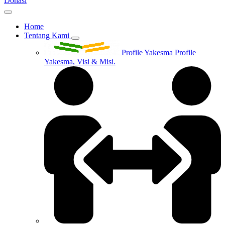
Donasi
Home
Tentang Kami
Profile Yakesma
Profile
Yakesma, Visi & Misi.