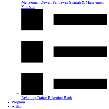
Manajemen
Dewan Pengawas Syariah & Manajemen
Yakesma
Rekening
Daftar Rekening Bank
Program
Artikel