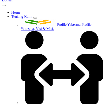
Donasi
Home
Tentang Kami
Profile Yakesma
Profile
Yakesma, Visi & Misi.