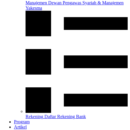
Manajemen
Dewan Pengawas Syariah & Manajemen
Yakesma
Rekening
Daftar Rekening Bank
Program
Artikel