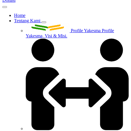
Donasi
Home
Tentang Kami
Profile Yakesma
Profile
Yakesma, Visi & Misi.