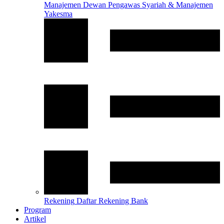
Manajemen
Dewan Pengawas Syariah & Manajemen
Yakesma
Rekening
Daftar Rekening Bank
Program
Artikel