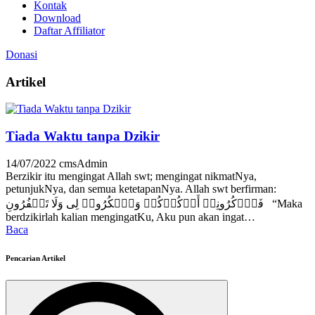
Kontak
Download
Daftar Affiliator
Donasi
Artikel
Tiada Waktu tanpa Dzikir
14/07/2022
cmsAdmin
Berzikir itu mengingat Allah swt; mengingat nikmatNya,
petunjukNya, dan semua ketetapanNya. Allah swt berfirman:
فَٱذۡكُرُونِیۤ أَذۡكُرۡكُمۡ وَٱشۡكُرُوا۟ لِی وَلَا تَكۡفُرُونِ “Maka
berdzikirlah kalian mengingatKu, Aku pun akan ingat…
Baca
Pencarian Artikel