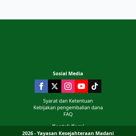
Sosial Media
Syarat dan Ketentuan
Kebijakan pengembalian dana
FAQ
Kontak Kami
2026 - Yayasan Kesejahteraan Madani
Jalan Teluk Jakarta No 9 Komplek AL