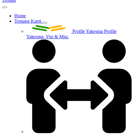
Donasi
Home
Tentang Kami
Profile Yakesma
Profile
Yakesma, Visi & Misi.