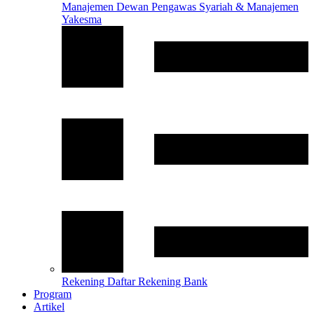
Manajemen
Dewan Pengawas Syariah & Manajemen
Yakesma
Rekening
Daftar Rekening Bank
Program
Artikel