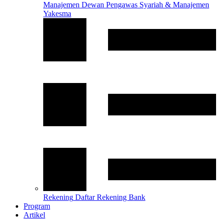
Manajemen
Dewan Pengawas Syariah & Manajemen
Yakesma
Rekening
Daftar Rekening Bank
Program
Artikel