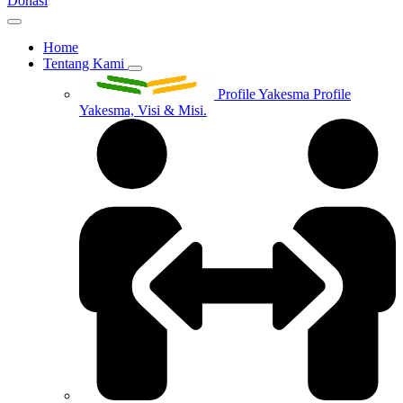
Donasi
Home
Tentang Kami
Profile Yakesma
Profile
Yakesma, Visi & Misi.