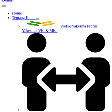
Donasi
Home
Tentang Kami
Profile Yakesma
Profile
Yakesma, Visi & Misi.