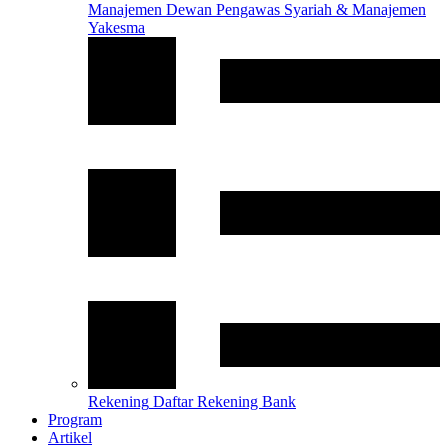
Manajemen
Dewan Pengawas Syariah & Manajemen
Yakesma
Rekening
Daftar Rekening Bank
Program
Artikel