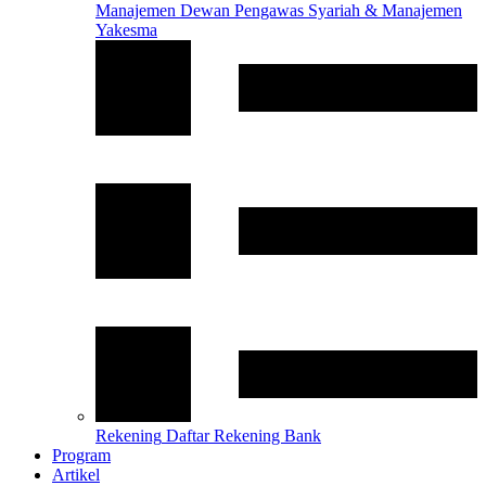
Manajemen
Dewan Pengawas Syariah & Manajemen
Yakesma
Rekening
Daftar Rekening Bank
Program
Artikel