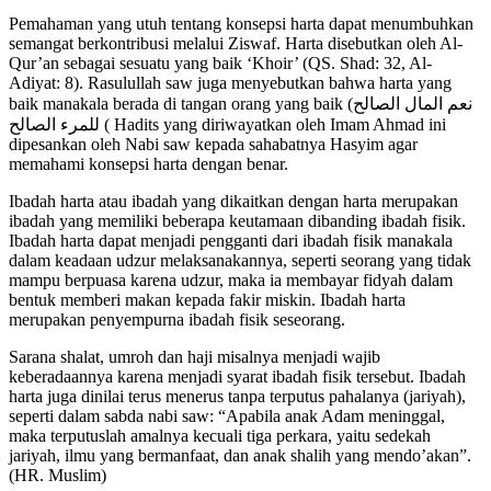
Pemahaman yang utuh tentang konsepsi harta dapat menumbuhkan
semangat berkontribusi melalui Ziswaf. Harta disebutkan oleh Al-
Qur’an sebagai sesuatu yang baik ‘Khoir’ (QS. Shad: 32, Al-
Adiyat: 8). Rasulullah saw juga menyebutkan bahwa harta yang
baik manakala berada di tangan orang yang baik (نعم المال الصالح
للمرء الصالح ( Hadits yang diriwayatkan oleh Imam Ahmad ini
dipesankan oleh Nabi saw kepada sahabatnya Hasyim agar
memahami konsepsi harta dengan benar.
Ibadah harta atau ibadah yang dikaitkan dengan harta merupakan
ibadah yang memiliki beberapa keutamaan dibanding ibadah fisik.
Ibadah harta dapat menjadi pengganti dari ibadah fisik manakala
dalam keadaan udzur melaksanakannya, seperti seorang yang tidak
mampu berpuasa karena udzur, maka ia membayar fidyah dalam
bentuk memberi makan kepada fakir miskin. Ibadah harta
merupakan penyempurna ibadah fisik seseorang.
Sarana shalat, umroh dan haji misalnya menjadi wajib
keberadaannya karena menjadi syarat ibadah fisik tersebut. Ibadah
harta juga dinilai terus menerus tanpa terputus pahalanya (jariyah),
seperti dalam sabda nabi saw: “Apabila anak Adam meninggal,
maka terputuslah amalnya kecuali tiga perkara, yaitu sedekah
jariyah, ilmu yang bermanfaat, dan anak shalih yang mendo’akan”.
(HR. Muslim)