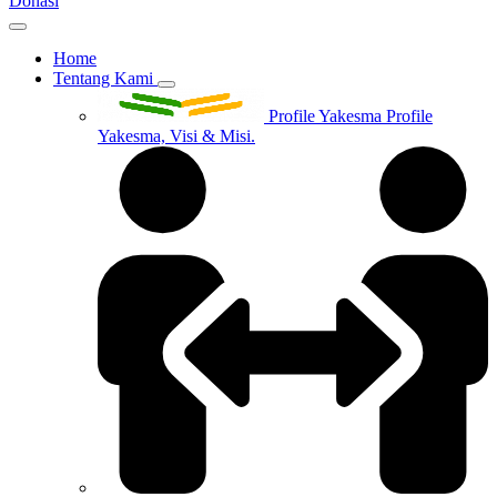
Donasi
Home
Tentang Kami
Profile Yakesma
Profile
Yakesma, Visi & Misi.