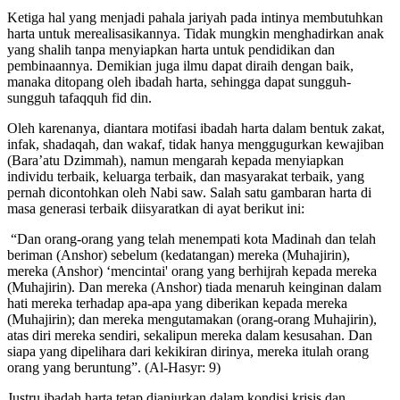
Ketiga hal yang menjadi pahala jariyah pada intinya membutuhkan
harta untuk merealisasikannya. Tidak mungkin menghadirkan anak
yang shalih tanpa menyiapkan harta untuk pendidikan dan
pembinaannya. Demikian juga ilmu dapat diraih dengan baik,
manaka ditopang oleh ibadah harta, sehingga dapat sungguh-
sungguh tafaqquh fid din.
Oleh karenanya, diantara motifasi ibadah harta dalam bentuk zakat,
infak, shadaqah, dan wakaf, tidak hanya menggugurkan kewajiban
(Bara’atu Dzimmah), namun mengarah kepada menyiapkan
individu terbaik, keluarga terbaik, dan masyarakat terbaik, yang
pernah dicontohkan oleh Nabi saw. Salah satu gambaran harta di
masa generasi terbaik diisyaratkan di ayat berikut ini:
“Dan orang-orang yang telah menempati kota Madinah dan telah
beriman (Anshor) sebelum (kedatangan) mereka (Muhajirin),
mereka (Anshor) ‘mencintai' orang yang berhijrah kepada mereka
(Muhajirin). Dan mereka (Anshor) tiada menaruh keinginan dalam
hati mereka terhadap apa-apa yang diberikan kepada mereka
(Muhajirin); dan mereka mengutamakan (orang-orang Muhajirin),
atas diri mereka sendiri, sekalipun mereka dalam kesusahan. Dan
siapa yang dipelihara dari kekikiran dirinya, mereka itulah orang
orang yang beruntung”. (Al-Hasyr: 9)
Justru ibadah harta tetap dianjurkan dalam kondisi krisis dan