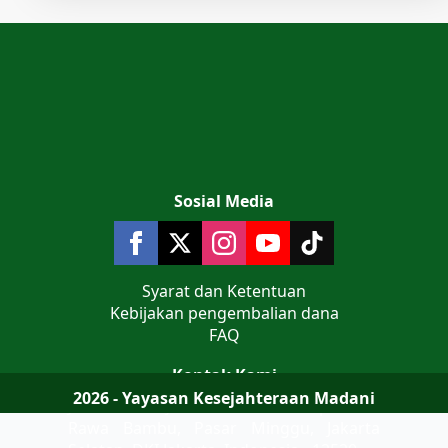
Sosial Media
Syarat dan Ketentuan
Kebijakan pengembalian dana
FAQ
Kontak Kami
2026 - Yayasan Kesejahteraan Madani
Jalan Teluk Jakarta No 9 Komplek AL
Rawa Bambu, Pasar Minggu, Jakarta