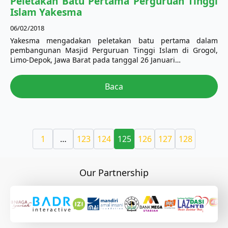
Peletakan Batu Pertama Perguruan Tinggi
Islam Yakesma
06/02/2018
Yakesma mengadakan peletakan batu pertama dalam
pembangunan Masjid Perguruan Tinggi Islam di Grogol,
Limo-Depok, Jawa Barat pada tanggal 26 Januari…
Baca
1
…
123
124
125
126
127
128
Our Partnership