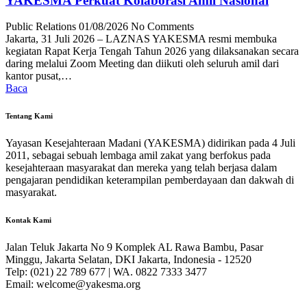
YAKESMA Perkuat Kolaborasi Amil Nasional
Public Relations
01/08/2026
No Comments
Jakarta, 31 Juli 2026 – LAZNAS YAKESMA resmi membuka
kegiatan Rapat Kerja Tengah Tahun 2026 yang dilaksanakan secara
daring melalui Zoom Meeting dan diikuti oleh seluruh amil dari
kantor pusat,…
Baca
Tentang Kami
Yayasan Kesejahteraan Madani (YAKESMA) didirikan pada 4 Juli
2011, sebagai sebuah lembaga amil zakat yang berfokus pada
kesejahteraan masyarakat dan mereka yang telah berjasa dalam
pengajaran pendidikan keterampilan pemberdayaan dan dakwah di
masyarakat.
Kontak Kami
Jalan Teluk Jakarta No 9 Komplek AL Rawa Bambu, Pasar
Minggu, Jakarta Selatan, DKI Jakarta, Indonesia - 12520
Telp: (021) 22 789 677 | WA. 0822 7333 3477
Email: welcome@yakesma.org