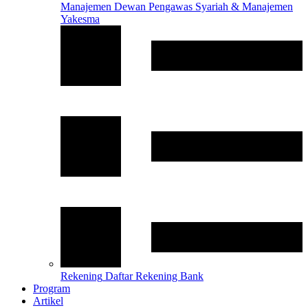
Manajemen
Dewan Pengawas Syariah & Manajemen
Yakesma
Rekening
Daftar Rekening Bank
Program
Artikel