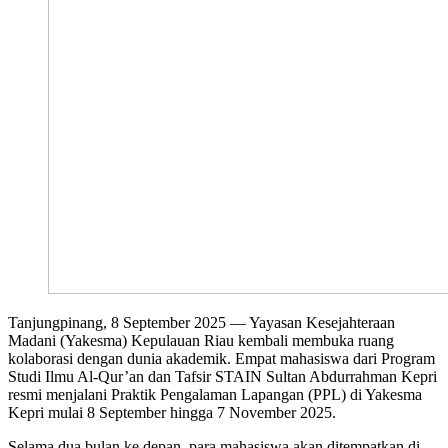
Tanjungpinang, 8 September 2025 — Yayasan Kesejahteraan
Madani (Yakesma) Kepulauan Riau kembali membuka ruang
kolaborasi dengan dunia akademik. Empat mahasiswa dari Program
Studi Ilmu Al-Qur’an dan Tafsir STAIN Sultan Abdurrahman Kepri
resmi menjalani Praktik Pengalaman Lapangan (PPL) di Yakesma
Kepri mulai 8 September hingga 7 November 2025.
Selama dua bulan ke depan, para mahasiswa akan ditempatkan di