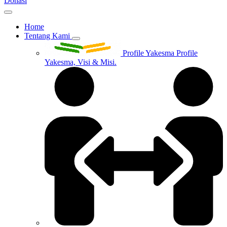
Donasi
Home
Tentang Kami
Profile Yakesma
Profile
Yakesma, Visi & Misi.