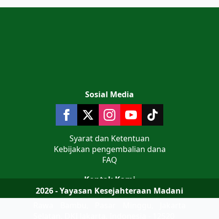
Sosial Media
Syarat dan Ketentuan
Kebijakan pengembalian dana
FAQ
Kontak Kami
2026 - Yayasan Kesejahteraan Madani
Jalan Teluk Jakarta No 9 Komplek AL
Rawa Bambu, Pasar Minggu, Jakarta
Selatan, DKI Jakarta, Indonesia - 12520