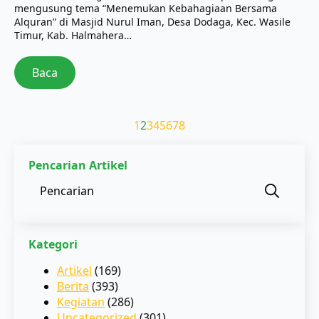
mengusung tema “Menemukan Kebahagiaan Bersama
Alquran” di Masjid Nurul Iman, Desa Dodaga, Kec. Wasile
Timur, Kab. Halmahera…
Baca
1
2
3
4
5
6
7
8
Pencarian Artikel
Sear
for:
Kategori
Artikel
(169)
Berita
(393)
Kegiatan
(286)
Uncategorized
(301)