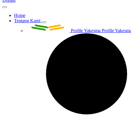
Donasi
Home
Tentang Kami
Profile Yakesma
Profile Yakesma