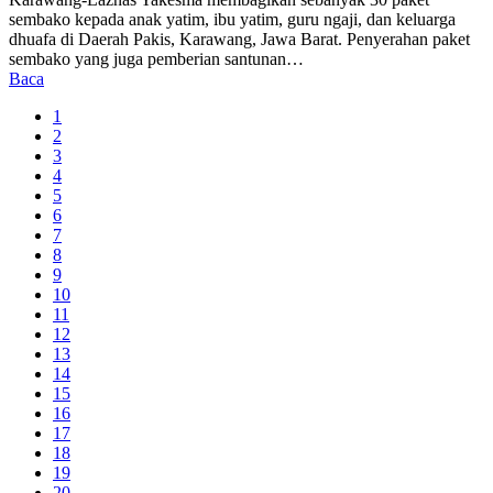
sembako kepada anak yatim, ibu yatim, guru ngaji, dan keluarga
dhuafa di Daerah Pakis, Karawang, Jawa Barat. Penyerahan paket
sembako yang juga pemberian santunan…
Baca
1
2
3
4
5
6
7
8
9
10
11
12
13
14
15
16
17
18
19
20