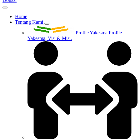
Donasi
Home
Tentang Kami
Profile Yakesma
Profile
Yakesma, Visi & Misi.