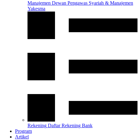
Manajemen
Dewan Pengawas Syariah & Manajemen
Yakesma
Rekening
Daftar Rekening Bank
Program
Artikel