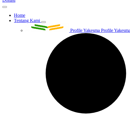
Donasi
Home
Tentang Kami
Profile Yakesma
Profile Yakesma