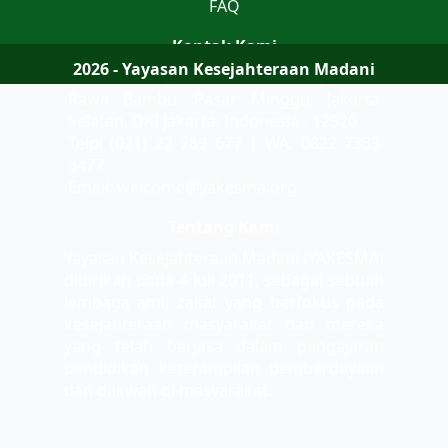
FAQ
Kontak Kami
2026 - Yayasan Kesejahteraan Madani
Jalan Teluk Jakarta No 9 Komplek AL
Rawa Bambu, Pasar Minggu, Jakarta
Selatan, DKI Jakarta, Indonesia - 12520
Telp: (021) 22 789 677 | WA. 0822 7333
3477
Email: welcome@yakesma.org
Tentang Kami
Yayasan Kesejahteraan Madani (YAKESMA)
didirikan pada 4 Juli 2011, sebagai sebuah
lembaga amil zakat yang berfokus pada
kesejahteraan masyarakat dan mereka
yang telah berjasa dalam pengajaran
pendidikan keterampilan pemberdayaan
dan dakwah di masyarakat.