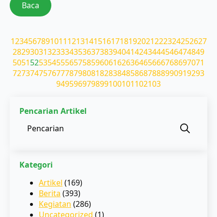
Baca
1
2
3
4
5
6
7
8
9
10
11
12
13
14
15
16
17
18
19
20
21
22
23
24
25
26
27
28
29
30
31
32
33
34
35
36
37
38
39
40
41
42
43
44
45
46
47
48
49
50
51
52
53
54
55
56
57
58
59
60
61
62
63
64
65
66
67
68
69
70
71
72
73
74
75
76
77
78
79
80
81
82
83
84
85
86
87
88
89
90
91
92
93
94
95
96
97
98
99
100
101
102
103
Pencarian Artikel
Sear
for:
Kategori
Artikel
(169)
Berita
(393)
Kegiatan
(286)
Uncategorized
(1)