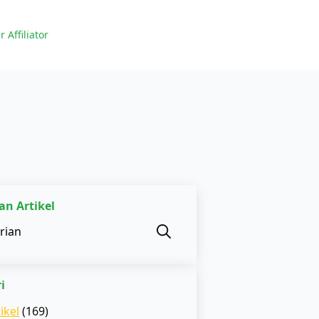
r Affiliator
an Artikel
Search
for:
i
ikel
(169)