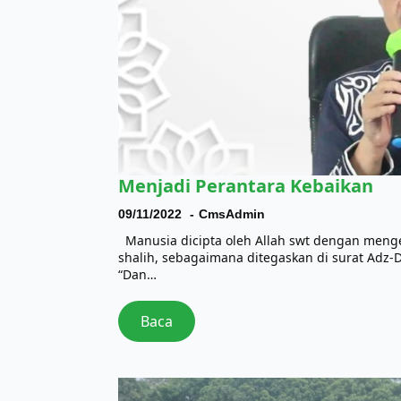
Menjadi Perantara Kebaikan
09/11/2022
CmsAdmin
Manusia dicipta oleh Allah swt dengan meng
shalih, sebagaimana ditegaskan di surat Adz-Dzariyat: 56 وَٱلۡإِنسَ إِلَّا لِیَعۡبُدُون
“Dan…
Baca