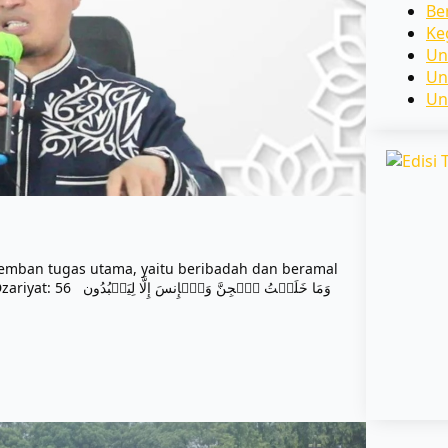
Be
Ke
Un
Un
Un
emban tugas utama, yaitu beribadah dan beramal
وَمَا خَلَقۡتُ ٱلۡجِنَّ 