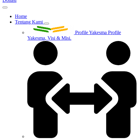
Donasi
Home
Tentang Kami
Profile Yakesma
Profile
Yakesma, Visi & Misi.