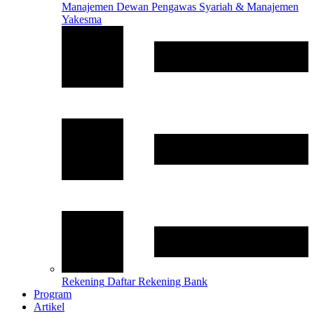
Manajemen
Dewan Pengawas Syariah & Manajemen
Yakesma
Rekening
Daftar Rekening Bank
Program
Artikel