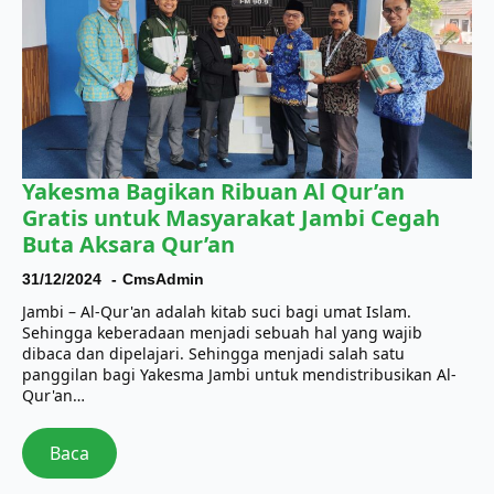
Yakesma Bagikan Ribuan Al Qur’an
Gratis untuk Masyarakat Jambi Cegah
Buta Aksara Qur’an
31/12/2024
CmsAdmin
Jambi – Al-Qur'an adalah kitab suci bagi umat Islam.
Sehingga keberadaan menjadi sebuah hal yang wajib
dibaca dan dipelajari. Sehingga menjadi salah satu
panggilan bagi Yakesma Jambi untuk mendistribusikan Al-
Qur'an…
Baca