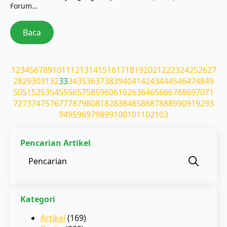
Forum…
Baca
1
2
3
4
5
6
7
8
9
10
11
12
13
14
15
16
17
18
19
20
21
22
23
24
25
26
27
28
29
30
31
32
33
34
35
36
37
38
39
40
41
42
43
44
45
46
47
48
49
50
51
52
53
54
55
56
57
58
59
60
61
62
63
64
65
66
67
68
69
70
71
72
73
74
75
76
77
78
79
80
81
82
83
84
85
86
87
88
89
90
91
92
93
94
95
96
97
98
99
100
101
102
103
Pencarian Artikel
Sear
for:
Kategori
Artikel
(169)