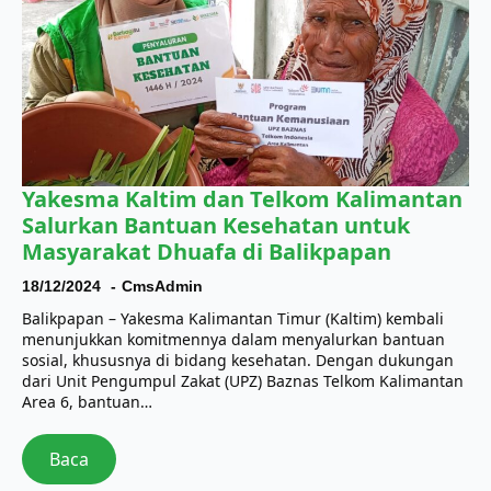
Yakesma Kaltim dan Telkom Kalimantan
Salurkan Bantuan Kesehatan untuk
Masyarakat Dhuafa di Balikpapan
18/12/2024
CmsAdmin
Balikpapan – Yakesma Kalimantan Timur (Kaltim) kembali
menunjukkan komitmennya dalam menyalurkan bantuan
sosial, khususnya di bidang kesehatan. Dengan dukungan
dari Unit Pengumpul Zakat (UPZ) Baznas Telkom Kalimantan
Area 6, bantuan…
Baca