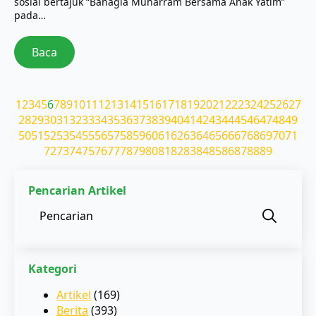
sosial bertajuk “Bahagia Muharram Bersama Anak Yatim”
pada…
Baca
1
2
3
4
5
6
7
8
9
10
11
12
13
14
15
16
17
18
19
20
21
22
23
24
25
26
27
28
29
30
31
32
33
34
35
36
37
38
39
40
41
42
43
44
45
46
47
48
49
50
51
52
53
54
55
56
57
58
59
60
61
62
63
64
65
66
67
68
69
70
71
72
73
74
75
76
77
78
79
80
81
82
83
84
85
86
87
88
89
Pencarian Artikel
Sear
for:
Kategori
Artikel
(169)
Berita
(393)