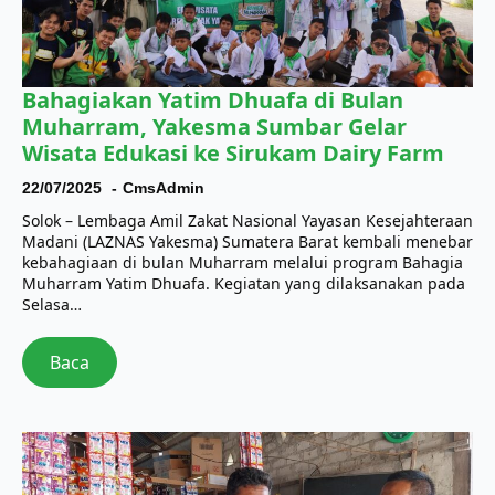
Bahagiakan Yatim Dhuafa di Bulan
Muharram, Yakesma Sumbar Gelar
Wisata Edukasi ke Sirukam Dairy Farm
22/07/2025
CmsAdmin
Solok – Lembaga Amil Zakat Nasional Yayasan Kesejahteraan
Madani (LAZNAS Yakesma) Sumatera Barat kembali menebar
kebahagiaan di bulan Muharram melalui program Bahagia
Muharram Yatim Dhuafa. Kegiatan yang dilaksanakan pada
Selasa…
Baca