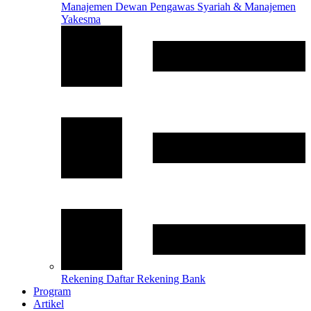
Manajemen
Dewan Pengawas Syariah & Manajemen
Yakesma
Rekening
Daftar Rekening Bank
Program
Artikel