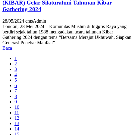
(KIBAR) Gelar Silaturahmi Tahunan Kibar
Gathering 2024
28/05/2024
cmsAdmin
London, 28 Mei 2024 – Komunitas Muslim di Inggris Raya yang
berdiri sejak tahun 1988 mengadakan acara tahunan Kibar
Gathering 2024 dengan tema “Bersama Merajut Ukhuwah, Siapkan
Generasi Penebar Manfaat”.…
Baca
1
2
3
4
5
6
7
8
9
10
11
12
13
14
15