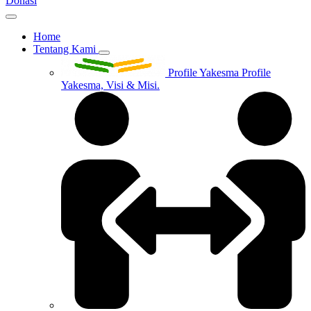
Donasi
Home
Tentang Kami
Profile Yakesma
Profile
Yakesma, Visi & Misi.