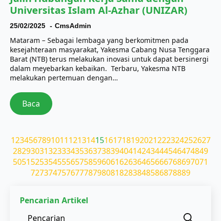
Universitas Islam Al-Azhar (UNIZAR)
25/02/2025
CmsAdmin
Mataram – Sebagai lembaga yang berkomitmen pada
kesejahteraan masyarakat, Yakesma Cabang Nusa Tenggara
Barat (NTB) terus melakukan inovasi untuk dapat bersinergi
dalam meyebarkan kebaikan. Terbaru, Yakesma NTB
melakukan pertemuan dengan…
Baca
1
2
3
4
5
6
7
8
9
10
11
12
13
14
15
16
17
18
19
20
21
22
23
24
25
26
27
28
29
30
31
32
33
34
35
36
37
38
39
40
41
42
43
44
45
46
47
48
49
50
51
52
53
54
55
56
57
58
59
60
61
62
63
64
65
66
67
68
69
70
71
72
73
74
75
76
77
78
79
80
81
82
83
84
85
86
87
88
89
Pencarian Artikel
Sear