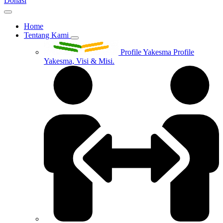
Donasi
Home
Tentang Kami
Profile Yakesma
Profile
Yakesma, Visi & Misi.