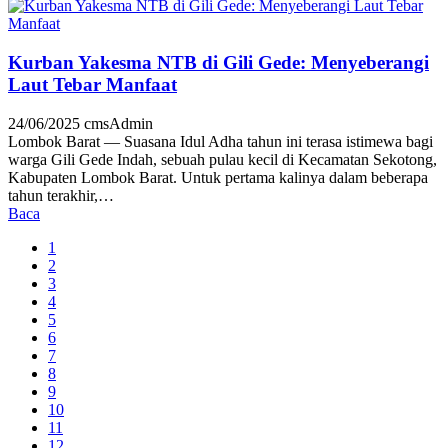
Kurban Yakesma NTB di Gili Gede: Menyeberangi
Laut Tebar Manfaat
24/06/2025
cmsAdmin
Lombok Barat — Suasana Idul Adha tahun ini terasa istimewa bagi
warga Gili Gede Indah, sebuah pulau kecil di Kecamatan Sekotong,
Kabupaten Lombok Barat. Untuk pertama kalinya dalam beberapa
tahun terakhir,…
Baca
1
2
3
4
5
6
7
8
9
10
11
12