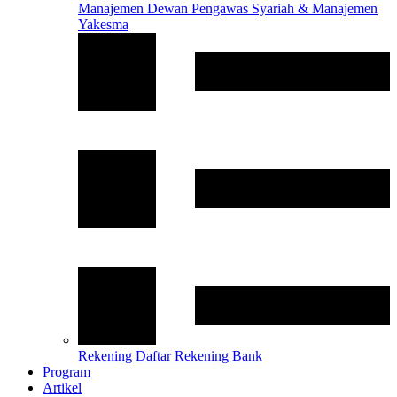
Manajemen
Dewan Pengawas Syariah & Manajemen
Yakesma
Rekening
Daftar Rekening Bank
Program
Artikel