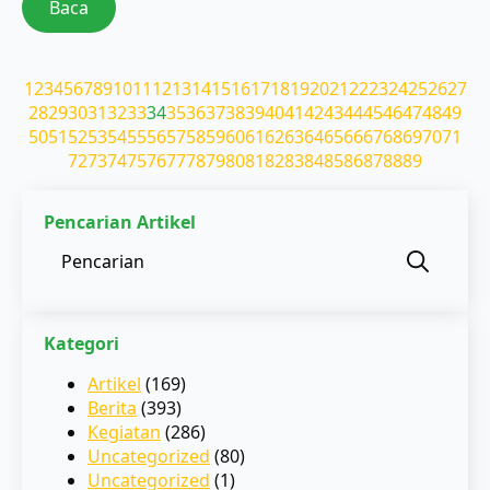
Baca
1
2
3
4
5
6
7
8
9
10
11
12
13
14
15
16
17
18
19
20
21
22
23
24
25
26
27
28
29
30
31
32
33
34
35
36
37
38
39
40
41
42
43
44
45
46
47
48
49
50
51
52
53
54
55
56
57
58
59
60
61
62
63
64
65
66
67
68
69
70
71
72
73
74
75
76
77
78
79
80
81
82
83
84
85
86
87
88
89
Pencarian Artikel
Sear
for:
Kategori
Artikel
(169)
Berita
(393)
Kegiatan
(286)
Uncategorized
(80)
Uncategorized
(1)