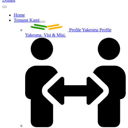
Donasi
Home
Tentang Kami
Profile Yakesma
Profile
Yakesma, Visi & Misi.