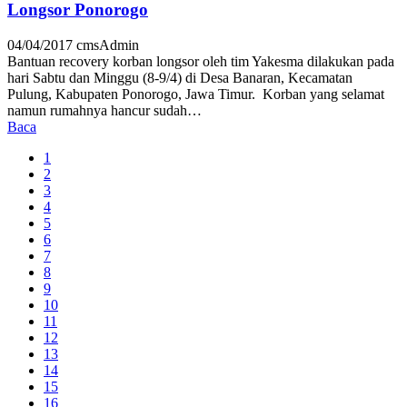
Longsor Ponorogo
04/04/2017
cmsAdmin
Bantuan recovery korban longsor oleh tim Yakesma dilakukan pada
hari Sabtu dan Minggu (8-9/4) di Desa Banaran, Kecamatan
Pulung, Kabupaten Ponorogo, Jawa Timur. Korban yang selamat
namun rumahnya hancur sudah…
Baca
1
2
3
4
5
6
7
8
9
10
11
12
13
14
15
16