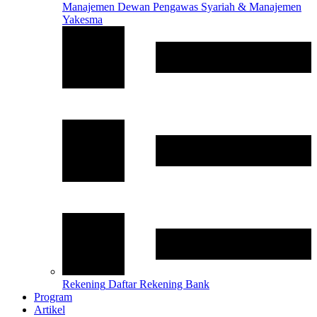
Manajemen
Dewan Pengawas Syariah & Manajemen
Yakesma
Rekening
Daftar Rekening Bank
Program
Artikel