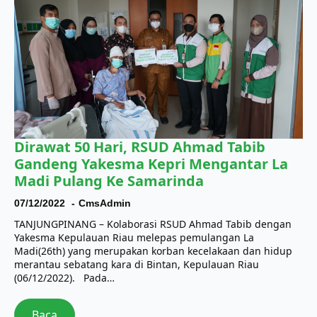
Dirawat 50 Hari, RSUD Ahmad Tabib
Gandeng Yakesma Kepri Mengantar La
Madi Pulang Ke Samarinda
07/12/2022
CmsAdmin
TANJUNGPINANG – Kolaborasi RSUD Ahmad Tabib dengan
Yakesma Kepulauan Riau melepas pemulangan La
Madi(26th) yang merupakan korban kecelakaan dan hidup
merantau sebatang kara di Bintan, Kepulauan Riau
(06/12/2022). Pada…
Baca