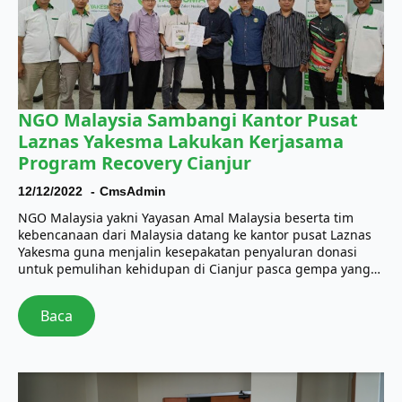
NGO Malaysia Sambangi Kantor Pusat
Laznas Yakesma Lakukan Kerjasama
Program Recovery Cianjur
12/12/2022
CmsAdmin
NGO Malaysia yakni Yayasan Amal Malaysia beserta tim
kebencanaan dari Malaysia datang ke kantor pusat Laznas
Yakesma guna menjalin kesepakatan penyaluran donasi
untuk pemulihan kehidupan di Cianjur pasca gempa yang…
Baca