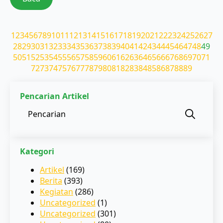
1
2
3
4
5
6
7
8
9
10
11
12
13
14
15
16
17
18
19
20
21
22
23
24
25
26
27
28
29
30
31
32
33
34
35
36
37
38
39
40
41
42
43
44
45
46
47
48
49
50
51
52
53
54
55
56
57
58
59
60
61
62
63
64
65
66
67
68
69
70
71
72
73
74
75
76
77
78
79
80
81
82
83
84
85
86
87
88
89
Pencarian Artikel
Sear
for:
Kategori
Artikel
(169)
Berita
(393)
Kegiatan
(286)
Uncategorized
(1)
Uncategorized
(301)