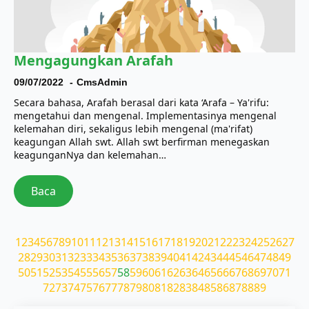
Mengagungkan Arafah
09/07/2022
CmsAdmin
Secara bahasa, Arafah berasal dari kata ‘Arafa – Ya'rifu:
mengetahui dan mengenal. Implementasinya mengenal
kelemahan diri, sekaligus lebih mengenal (ma'rifat)
keagungan Allah swt. Allah swt berfirman menegaskan
keagunganNya dan kelemahan…
Baca
1
2
3
4
5
6
7
8
9
10
11
12
13
14
15
16
17
18
19
20
21
22
23
24
25
26
27
28
29
30
31
32
33
34
35
36
37
38
39
40
41
42
43
44
45
46
47
48
49
50
51
52
53
54
55
56
57
58
59
60
61
62
63
64
65
66
67
68
69
70
71
72
73
74
75
76
77
78
79
80
81
82
83
84
85
86
87
88
89